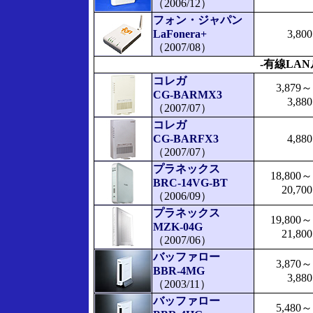
（2006/12）
フォン・ジャパン
LaFonera+
3,800
（2007/08）
-有線LAN
コレガ
3,879～
CG-BARMX3
3,880
（2007/07）
コレガ
CG-BARFX3
4,880
（2007/07）
プラネックス
18,800～
BRC-14VG-BT
20,700
（2006/09）
プラネックス
19,800～
MZK-04G
21,800
（2007/06）
バッファロー
3,870～
BBR-4MG
3,880
（2003/11）
バッファロー
5,480～