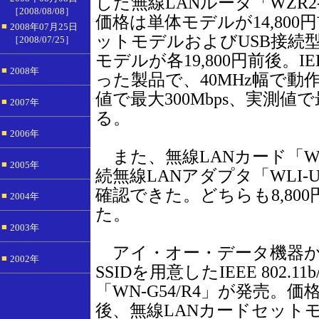
した無線LANルータ「WZR2
［2008/08/08］
価格は単体モデルが14,800
■
2008年07月25日
ットモデルおよびUSB接続
［2008/07/25］
モデルが各19,800円前後。IEE
■
2008年
った製品で、40MHz幅で
値で最大300Mbps、実測値で
■
2007年
る。
■
2006年
また、無線LANカード「WLI2
■
2005年
続無線LANアダプタ「WLI-U
確認できた。どちらも8,80
■
2004年
た。
■
2003年
アイ・オー・データ機器か
■
2002年
SSIDを用意したIEEE 802.
「WN-G54/R4」が発売。価
後、無線LANカードセットモ