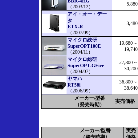
BBR-4HG
5,880
（2003/12）
アイ・オー・デー
タ
3,480
ETX-R
（2007/09）
マイクロ総研
19,680～
SuperOPT100E
19,740
（2004/11）
マイクロ総研
27,800～
SuperOPT-GFive
30,200
（2004/07）
ヤマハ
36,800～
RT58i
38,640
（2006/09）
メーカー/型番
実売価格
（発売時期）
メーカー/型番
実売
（発売時期）
価格