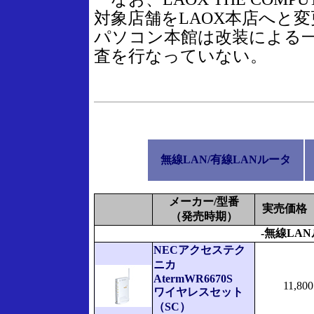
対象店舗をLAOX本店へと
パソコン本館は改装による
査を行なっていない。
無線LAN/有線LANルータ
メーカー/型番
実売価格
（発売時期）
-無線LAN
NECアクセステク
ニカ
AtermWR6670S
11,800
ワイヤレスセット
（SC）