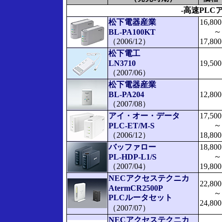
-高速PLC
松下電器産業
16,800
～
BL-PA100KT
（2006/12）
17,800
松下電工
LN3710
19,500
（2007/06）
松下電器産業
BL-PA204
12,800
（2007/08）
アイ・オー・データ
17,500
～
PLC-ET/M-S
（2006/12）
18,800
バッファロー
18,800
～
PL-HDP-L1/S
（2007/04）
19,800
NECアクセステクニカ
22,800
AtermCR2500P
～
PLCルータセット
24,800
（2007/07）
NECアクセステクニカ