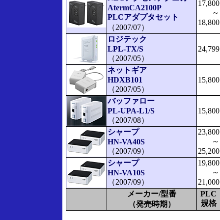
17,800
AtermCA2100P
～
PLCアダプタセット
18,800
（2007/07）
ロジテック
LPL-TX/S
24,799
（2007/05）
ネットギア
HDXB101
15,800
（2007/05）
バッファロー
PL-UPA-L1/S
15,800
（2007/08）
シャープ
23,800
～
HN-VA40S
（2007/09）
25,200
シャープ
19,800
～
HN-VA10S
（2007/09）
21,000
メーカー/型番
PLC
規格
（発売時期）