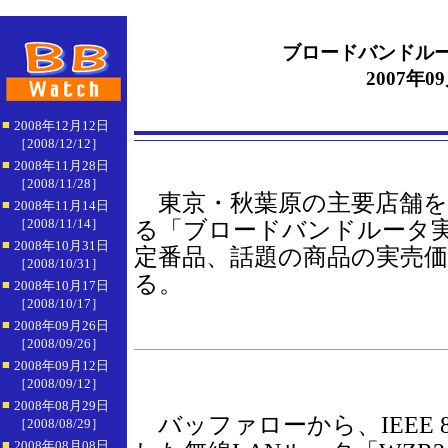
ブロードバンドル
2007年0
■
2008年12月12日
［2008/12/12］
■
2008年11月28日
［2008/11/28］
東京・秋葉原の主要店舗を
■
2008年11月14日
［2008/11/14］
る「ブロードバンドルータ
■
2008年10月31日
定番品、話題の商品の実売
［2008/10/31］
る。
■
2008年10月17日
［2008/10/17］
■
2008年09月26日
［2008/09/26］
■
2008年09月12日
［2008/09/12］
■
2008年08月29日
バッファローから、IEEE 80
［2008/08/29］
■
2008年08月08日