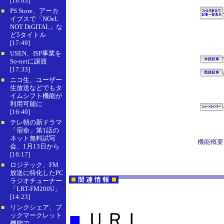
[18:03]
PS Store、アーカ
■
イブスで「NOeL
NOT DiGITAL」な
ど5タイトル
[17:49]
USEN、ISP事業を
■
So-netに譲渡
[17:33]
ニコ生、ユーザー
■
生放送などでもタ
イムシフト機能が
利用可能に
[16:40]
テレ朝の新ドラマ
■
「宿命」第1話の
ネット無料試写
機能概要
会、1月13日から
[16:17]
ロジテック、FM
■
放送に特化したPC
ラジオチューナー
「LRT-FM200U」
[14:23]
リンクシェア、ブ
■
■
ＵＲＬ
ックマークレット
機能で