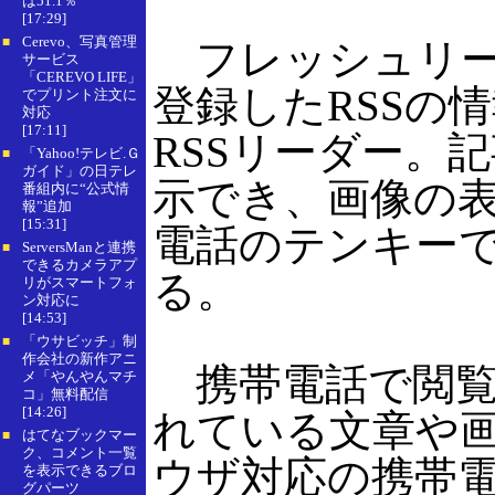
は51.1％
[17:29]
Cerevo、写真管理
■
フレッシュリーダ
サービス
「CEREVO LIFE」
登録したRSSの
でプリント注文に
対応
[17:11]
RSSリーダー。
「Yahoo!テレビ.Ｇ
■
ガイド」の日テレ
示でき、画像の
番組内に“公式情
報”追加
[15:31]
電話のテンキー
ServersManと連携
■
できるカメラアプ
る。
リがスマートフォ
ン対応に
[14:53]
「ウサビッチ」制
■
作会社の新作アニ
携帯電話で閲覧
メ「やんやんマチ
コ」無料配信
[14:26]
れている文章や
はてなブックマー
■
ク、コメント一覧
ウザ対応の携帯
を表示できるブロ
グパーツ