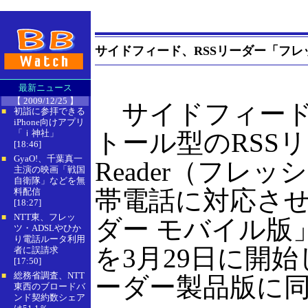
サイドフィード、RSSリーダー「フ
最新ニュース
【 2009/12/25 】
サイドフィード
初詣に参拝できる
■
iPhone向けアプリ
「ｉ神社」
トール型のRSSリー
[18:46]
GyaO!、千葉真一
■
Reader（フレ
主演の映画「戦国
自衛隊」などを無
帯電話に対応さ
料配信
[18:27]
NTT東、フレッ
■
ダー モバイル版
ツ・ADSLやひか
り電話ルータ利用
を3月29日に開
者に誤請求
[17:50]
総務省調査、NTT
■
ーダー製品版に
東西のブロードバ
ンド契約数シェア