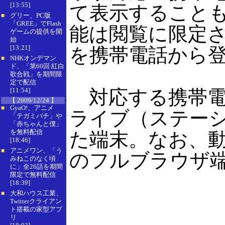
[13:55]
て表示すること
グリー、PC版
■
「GREE」でFlash
能は閲覧に限定さ
ゲームの提供を開
始
[13:21]
を携帯電話から
NHKオンデマン
■
ド、「第60回 紅白
歌合戦」を期間限
定で配信
[11:54]
対応する携帯電
【 2009/12/24 】
GyaO!、アニメ
■
ライブ（ステーシ
「テガミバチ」や
「赤ちゃんと僕」
を無料配信
た端末。なお、
[18:46]
アニメワン、「う
■
のフルブラウザ
みねこのなく頃
に」全26話を期間
限定で無料配信
[18:39]
大和ハウス工業、
■
Twitterクライアン
ト搭載の家型アプ
リ