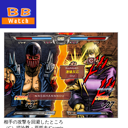
相手の攻撃を回避したところ
（C）武論尊・原哲夫/Coamix