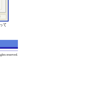
って
ghts reserved.