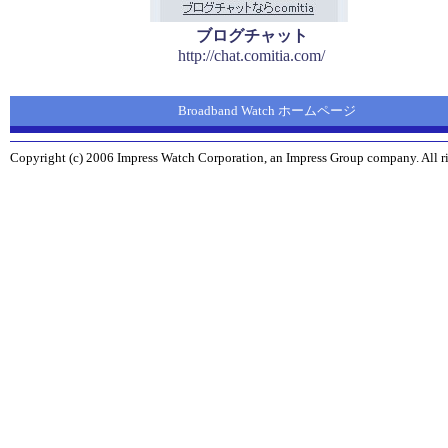
ブログチャット
http://chat.comitia.com/
Broadband Watch ホームページ
Copyright (c) 2006 Impress Watch Corporation, an Impress Group company. All ri