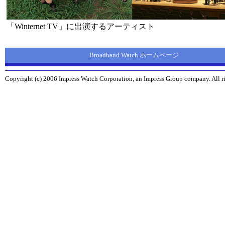
「Winternet TV」に出演するアーティスト
Broadband Watch ホームページ
Copyright (c) 2006 Impress Watch Corporation, an Impress Group company. All ri