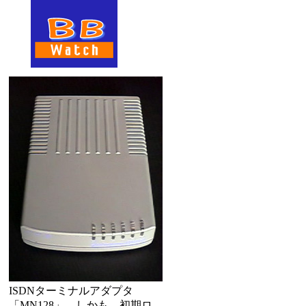
ISDNターミナルアダプタ
「MN128」。しかも、初期ロ