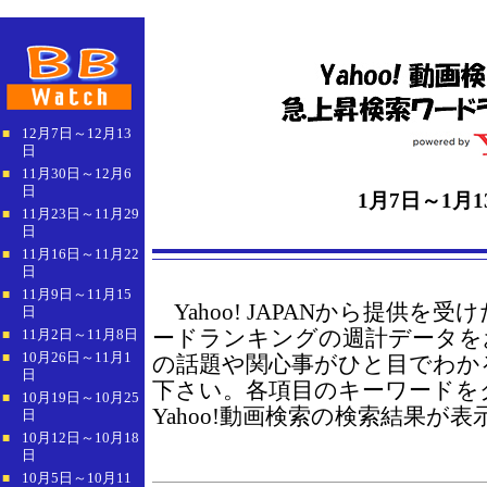
12月7日～12月13
■
日
11月30日～12月6
■
日
1月7日～1月1
11月23日～11月29
■
日
11月16日～11月22
■
日
11月9日～11月15
■
Yahoo! JAPANから提供を受け
日
ードランキングの週計データを
11月2日～11月8日
■
10月26日～11月1
■
の話題や関心事がひと目でわか
日
下さい。各項目のキーワードを
10月19日～10月25
■
Yahoo!動画検索の検索結果が
日
10月12日～10月18
■
日
10月5日～10月11
■