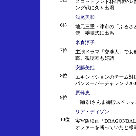
スコットランド杯4回戦の2
ング戦に久々出場
浅尾美和
6位
地元三重・津市の「ふるさ
使」委嘱式に出席
米倉涼子
7位
主演ドラマ「交渉人」で女
戦。視聴率も好調
安藤美姫
8位
エキシビションのチーム対
パンスーパーチャレンジ200
原幹恵
9位
「踊る!さんま御殿スペシャ
リア・ディゾン
10位
実写版映画「DRAGONBA
オファーを断っていたと報