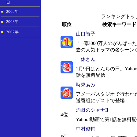
日
■
2009年
ランキングトップ
■
2008年
順位
検索キーワード
■
2007年
山口智子
「1億3000万人のがんばっ
去の人気ドラマの名シーン
一休さん
1月9日はとんちの日。Yaho
話を無料配信
時東ぁみ
アメーバスタジオで行われ
送番組にゲストで登場
灼眼のシャナII
4位
Yahoo!動画で第1話を無料
中村俊輔
5位