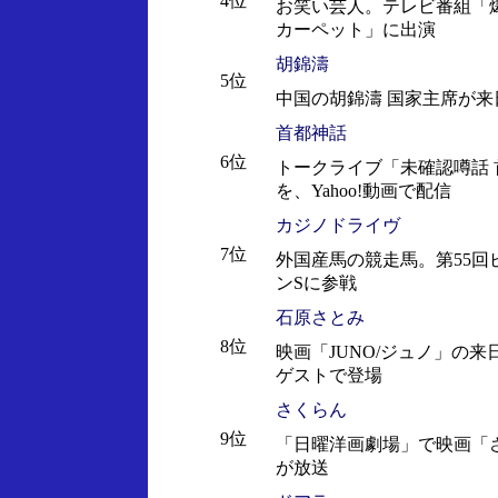
4位
お笑い芸人。テレビ番組「
カーペット」に出演
胡錦濤
5位
中国の胡錦濤 国家主席が来
首都神話
6位
トークライブ「未確認噂話 
を、Yahoo!動画で配信
カジノドライヴ
7位
外国産馬の競走馬。第55回
ンSに参戦
石原さとみ
8位
映画「JUNO/ジュノ」の来
ゲストで登場
さくらん
9位
「日曜洋画劇場」で映画「
が放送