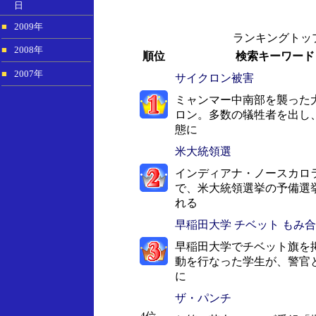
日
■
2009年
ランキングトップ
■
2008年
順位
検索キーワード
■
2007年
サイクロン被害
ミャンマー中南部を襲った
ロン。多数の犠牲者を出し
態に
米大統領選
インディアナ・ノースカロ
で、米大統領選挙の予備選
れる
早稲田大学 チベット もみ
早稲田大学でチベット旗を
動を行なった学生が、警官
に
ザ・パンチ