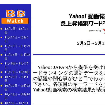
12月7日～12月13
■
日
11月30日～12月6
■
日
5月5日～5月1
11月23日～11月29
■
日
11月16日～11月22
■
日
11月9日～11月15
■
Yahoo! JAPANから提供を受け
日
ードランキングの週計データを
11月2日～11月8日
■
10月26日～11月1
■
の話題や関心事がひと目でわか
日
下さい。各項目のキーワードを
10月19日～10月25
■
Yahoo!動画検索の検索結果が
日
10月12日～10月18
■
日
10月5日～10月11
■