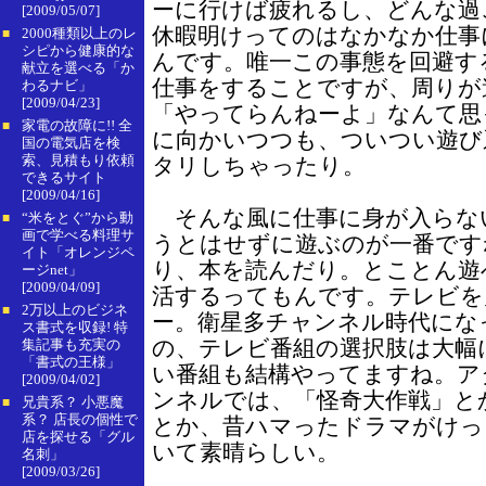
ーに行けば疲れるし、どんな過
[2009/05/07]
休暇明けってのはなかなか仕事
2000種類以上のレ
■
シピから健康的な
んです。唯一この事態を回避す
献立を選べる「か
仕事をすることですが、周りが
わるナビ」
[2009/04/23]
「やってらんねーよ」なんて思
家電の故障に!! 全
■
に向かいつつも、ついつい遊び
国の電気店を検
索、見積もり依頼
タリしちゃったり。
できるサイト
[2009/04/16]
そんな風に仕事に身が入らな
“米をとぐ”から動
■
画で学べる料理サ
うとはせずに遊ぶのが一番です
イト「オレンジペ
り、本を読んだり。とことん遊
ージnet」
[2009/04/09]
活するってもんです。テレビを
2万以上のビジネ
■
ー。衛星多チャンネル時代にな
ス書式を収録! 特
の、テレビ番組の選択肢は大幅
集記事も充実の
「書式の王様」
い番組も結構やってますね。ア
[2009/04/02]
ンネルでは、「怪奇大作戦」と
兄貴系？ 小悪魔
■
系？ 店長の個性で
とか、昔ハマったドラマがけっ
店を探せる「グル
いて素晴らしい。
名刺」
[2009/03/26]