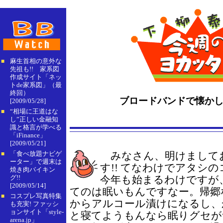
麻生首相の意外な
■
先祖も!! 家系図
作成サイト「ネッ
トde家系図」（最
終回）
ブロードバンドで懐か
[2009/05/28]
“相場に王道はな
■
し”正しい金融知
識と格言が学べる
「iFinance」
[2009/05/21]
「食べ放題ナビゲ
みなさん、明けまして
■
ーター」で週末は
す!! てなわけでアタシ
焼き肉バイキン
グ!!
今年も始まるわけですが
[2009/05/14]
てのは眠いもんですなー。帰郷
コスプレ写真特集
■
からアルコール漬けになるし、
も充実! ファッシ
ョンサイト「style-
と寝てようもんなら眠りグセが
arena.jp」