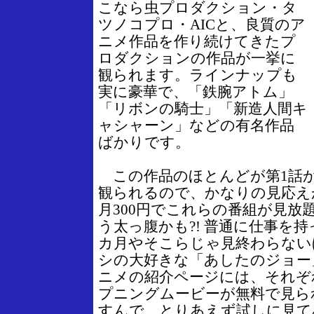
こなら虫プロダクション・タ
ツノコプロ・AICと、良質のア
ニメ作品を作り続けてきたプ
ロダクションの作品が一挙に
観られます。ラインナップも
実に豪華で、「鉄腕アトム」
「リボンの騎士」「新造人間キ
ャシャーン」などの有名作品
ばかりです。
この作品のほとんどが第1話
観られるので、かなりの見応え
月300円でこれらの番組が見放
う太っ腹かも?! 普通に仕事を
カ月やそこらじゃ見終わらない
シの大好きな「あしたのジョー
ニメの紹介ページには、それぞ
プニングムービーが無料で見ら
すんで、とりあえず試しに見て