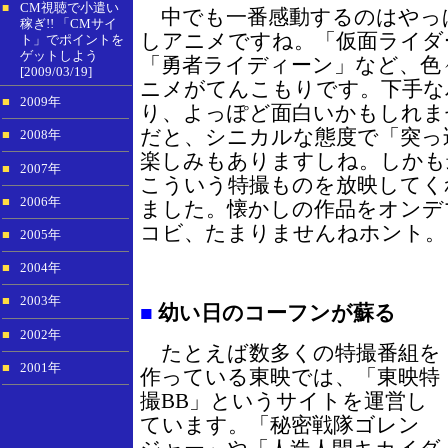
CM視聴で小遣い
■
中でも一番感動するのはやっ
稼ぎ!! 「CMサイ
しアニメですね。「仮面ライダ
ト」でポイントを
ゲットしよう
「勇者ライディーン」など、色
[2009/03/19]
ニメがてんこもりです。下手な
■
2009年
り、よっぽど面白いかもしれま
だと、シニカルな態度で「突っ
■
2008年
楽しみもありますしね。しかも
■
2007年
こういう特撮ものを放映してく
■
2006年
ました。懐かしの作品をオンデ
コビ、たまりませんねホント。
■
2005年
■
2004年
■
2003年
■
幼い日のコーフンが蘇る
■
2002年
たとえば数多くの特撮番組を
■
2001年
作っている東映では、「東映特
撮BB」というサイトを運営し
ています。「秘密戦隊ゴレン