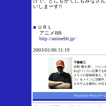
けで、とにもかくにもみなさん
いしまーす!!
■
ＵＲＬ
アニメBB
http://animebb.jp/
2003/01/06 11:19
下柳泰三
自称“書き屋”。ジャン
ればパソコン記事でも
スライの原稿執筆人。
ツ）をメインに活動中
ルモデムを横目に今日
Broadband Watch 