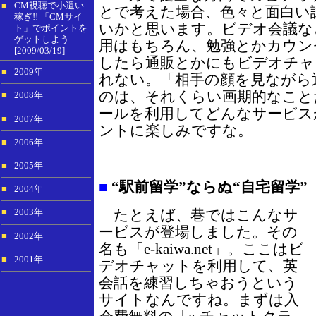
CM視聴で小遣い
■
とで考えた場合、色々と面白い
稼ぎ!! 「CMサイ
いかと思います。ビデオ会議な
ト」でポイントを
ゲットしよう
用はもちろん、勉強とかカウン
[2009/03/19]
したら通販とかにもビデオチャ
■
2009年
れない。「相手の顔を見ながら
のは、それくらい画期的なこと
■
2008年
ールを利用してどんなサービス
■
2007年
ントに楽しみですな。
■
2006年
■
2005年
■
“駅前留学”ならぬ“自宅留学”
■
2004年
たとえば、巷ではこんなサ
■
2003年
ービスが登場しました。その
■
2002年
名も「e-kaiwa.net」。ここはビ
■
2001年
デオチャットを利用して、英
会話を練習しちゃおうという
サイトなんですね。まずは入