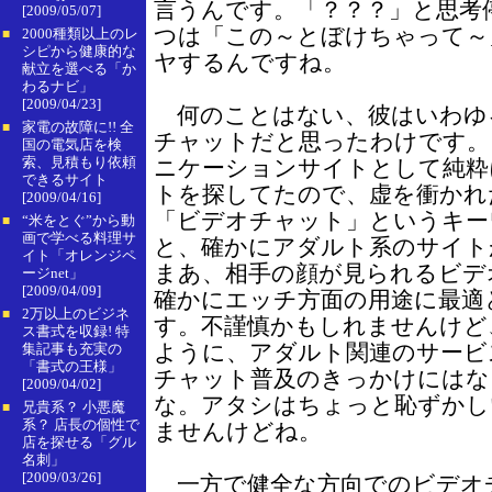
言うんです。「？？？」と思考
[2009/05/07]
つは「この～とぼけちゃって～
2000種類以上のレ
■
シピから健康的な
ヤするんですね。
献立を選べる「か
わるナビ」
[2009/04/23]
何のことはない、彼はいわゆ
家電の故障に!! 全
■
チャットだと思ったわけです。
国の電気店を検
索、見積もり依頼
ニケーションサイトとして純粋
できるサイト
トを探してたので、虚を衝かれ
[2009/04/16]
「ビデオチャット」というキー
“米をとぐ”から動
■
画で学べる料理サ
と、確かにアダルト系のサイト
イト「オレンジペ
まあ、相手の顔が見られるビデ
ージnet」
[2009/04/09]
確かにエッチ方面の用途に最適
2万以上のビジネ
■
す。不謹慎かもしれませんけど
ス書式を収録! 特
ように、アダルト関連のサービ
集記事も充実の
「書式の王様」
チャット普及のきっかけにはな
[2009/04/02]
な。アタシはちょっと恥ずかし
兄貴系？ 小悪魔
■
系？ 店長の個性で
ませんけどね。
店を探せる「グル
名刺」
[2009/03/26]
一方で健全な方向でのビデオ