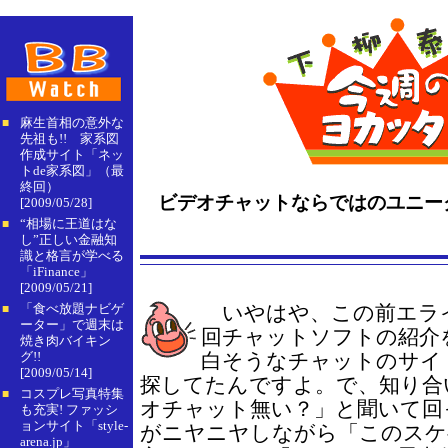
麻生首相の意外な
■
先祖も!! 家系図
作成サイト「ネッ
トde家系図」（最
終回）
ビデオチャットならではのユニーク
[2009/05/28]
“相場に王道はな
■
し”正しい金融知
識と格言が学べる
「iFinance」
[2009/05/21]
「食べ放題ナビゲ
いやはや、この前エラ
■
ーター」で週末は
回チャットソフトの紹介
焼き肉バイキン
グ!!
白そうなチャットのサイ
[2009/05/14]
探してたんですよ。で、知り合
コスプレ写真特集
■
オチャット無い？」と聞いて回
も充実! ファッシ
ョンサイト「style-
がニヤニヤしながら「このスケ
arena.jp」