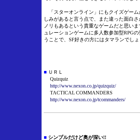
「スターオンライン」にもクイズゲーム
しみがあると言う点で、また違った面白さ
ノリもあるという貴重なゲームだと思いますよ。
ュレーションゲームに多人数参加型RPG
うことで、SF好きの方にはタマランでし
■
ＵＲＬ
Quizquiz
http://www.nexon.co.jp/quizquiz/
TACTICAL COMMANDERS
http://www.nexon.co.jp/tcommanders/
■
シンプルだけど奥が深い!!