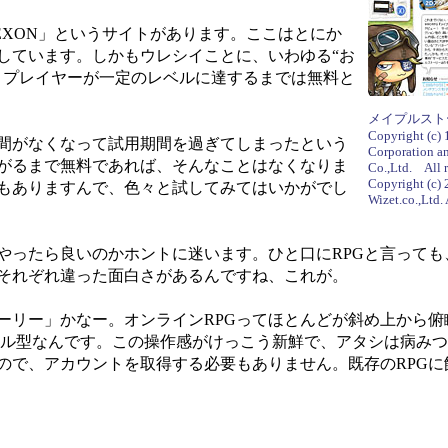
XON」というサイトがあります。ここはとにか
実しています。しかもウレシイことに、いわゆる“お
、プレイヤーが一定のレベルに達するまでは無料と
メイプルスト
Copyright (c
間がなくなって試用期間を過ぎてしまったという
Corporation 
がるまで無料であれば、そんなことはなくなりま
Co.,Ltd. All r
Copyright (c)
もありますんで、色々と試してみてはいかがでし
Wizet.co.,Ltd. 
ったら良いのかホントに迷います。ひと口にRPGと言っても
それぞれ違った面白さがあるんですね、これが。
リー」かなー。オンラインRPGってほとんどが斜め上から俯
ール型なんです。この操作感がけっこう新鮮で、アタシは病み
ので、アカウントを取得する必要もありません。既存のRPGに