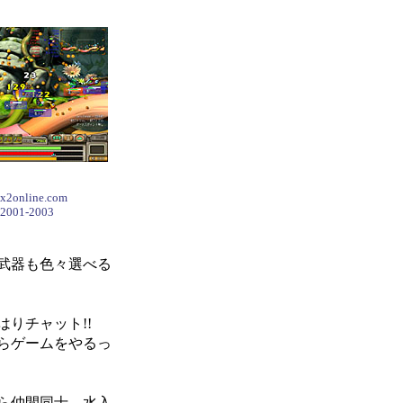
 x2online.com
 2001-2003
武器も色々選べる
はりチャット!!
らゲームをやるっ
ら仲間同士、水入