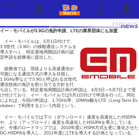
カテゴリ
過去記事
検索
Impressサイト
イー・モバイルが3.9Gの免許申請、LTEの業界団体にも加盟
イー・モバイルは、5月1日付けで、
3.9世代（3.9G）の移動通信システムを
導入すべく、特定基地局開設計画の認
定申請を総務省に提出した。
総務省では、現状よりも高速通信が
可能になる通信方式の導入を目指し、
1.5GHz帯などで3.9Gと呼ばれる次世代
通信技術の免許を割り当てる方針を打
ち出している。特定基地局開設計画の申請は、4月3日～5月7日まで受
け付けており、イー・モバイルでは5月1日付けで申請を行った。同社
によれば、今回の申請は、1.7GHz帯、10MHz幅をLTE（Long Term Ev
olution）で利用するという内容という。
イー・モバイルでは下り（ダウンロード）速度を高速化したHSDPA
や、上り（アップロード）速度を高速化したHSUPAを導入している
が、今後のロードマップでは、2010年度にHSPA方式を更に進化させた
DC-HSDPAを導入し、2011年度にLTEを導入する計画となっている。