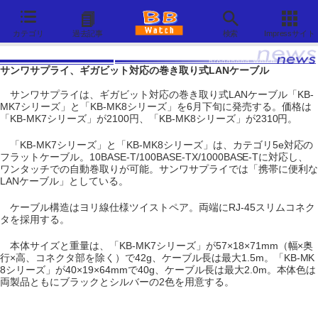
カテゴリ
過去記事
検索
Impressサイト
サンワサプライ、ギガビット対応の巻き取り式LANケーブル
サンワサプライは、ギガビット対応の巻き取り式LANケーブル「KB-
MK7シリーズ」と「KB-MK8シリーズ」を6月下旬に発売する。価格は
「KB-MK7シリーズ」が2100円、「KB-MK8シリーズ」が2310円。
「KB-MK7シリーズ」と「KB-MK8シリーズ」は、カテゴリ5e対応の
フラットケーブル。10BASE-T/100BASE-TX/1000BASE-Tに対応し、
ワンタッチでの自動巻取りが可能。サンワサプライでは「携帯に便利な
LANケーブル」としている。
ケーブル構造はヨリ線仕様ツイストペア。両端にRJ-45スリムコネク
タを採用する。
本体サイズと重量は、「KB-MK7シリーズ」が57×18×71mm（幅×奥
行×高、コネクタ部を除く）で42g、ケーブル長は最大1.5m。「KB-MK
8シリーズ」が40×19×64mmで40g、ケーブル長は最大2.0m。本体色は
両製品ともにブラックとシルバーの2色を用意する。