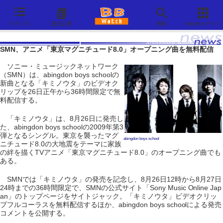
カテゴリ
過去記事
検索
Impressサイト
SMN、アニメ「東京マグニチュード8.0」オープニング曲を無料配信
ソニー・ミュージックネットワーク
（SMN）は、abingdon boys schoolの
新曲となる「キミノウタ」のビデオク
リップを26日正午から36時間限定で無
料配信する。
「キミノウタ」は、8月26日に発売し
た、abingdon boys schoolの2009年第3
弾となるシングル。東京を襲ったマグ
abingdon boys school
ニチュード8.0の大地震をテーマに家族
の絆を描くTVアニメ「東京マグニチュード8.0」のオープニング曲でも
ある。
SMNでは「キミノウタ」の発売を記念し、8月26日12時から8月27日
24時までの36時間限定で、SMNの公式サイト「Sony Music Online Jap
an」のトップページをサイトジャック。「キミノウタ」ビデオクリッ
プフルコーラスを無料配信するほか、abingdon boys schoolによる発売
コメントを公開する。