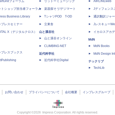
artGridフォーラム
リットーミュージック
AIRLINEweb
ットショップ担当者フォーラム
楽器探そう!デジマート
Jディフェンス
ress Business Library
TシャツPOD T-OD
通訳翻訳ジャー
ンプレスセミナー
立東舎
JレスキューWe
GITAL X（デジタルクロス）
山と溪谷社
イカロスアカデ
山と溪谷オンライン
MdN
CLIMBING-NET
MdN Books
ンプレスブックス
近代科学社
MdN Design Int
tPublishing
近代科学社Digital
テックリブ
TechLib
お問い合わせ
プライバシーについて
会社概要
インプレスグループ
Copyright ©
2026
Impress Corporation. All rights reserved.