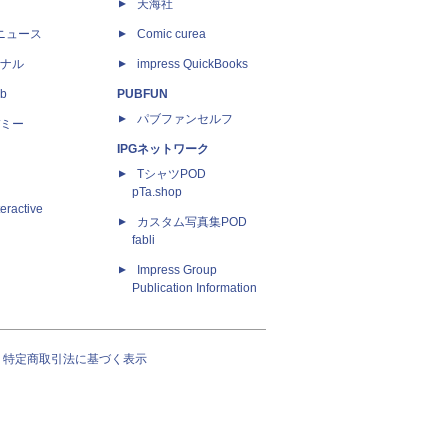
天海社
ニュース
Comic curea
ナル
impress QuickBooks
b
PUBFUN
パブファンセルフ
ミー
IPGネットワーク
TシャツPOD
pTa.shop
eractive
カスタム写真集POD
fabli
Impress Group
Publication Information
特定商取引法に基づく表示