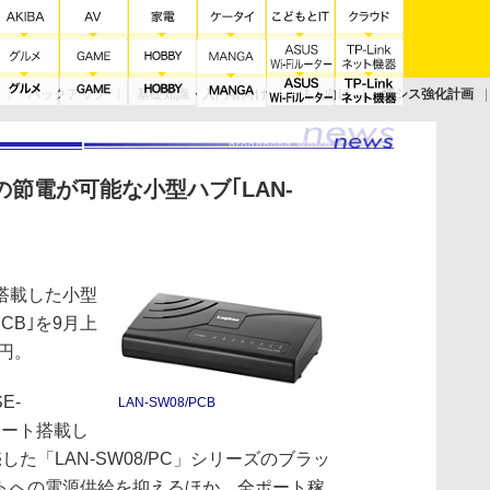
バックアップ
基礎知識・入門者向け
法人向け
情シス強化計画
の節電が可能な小型ハブ｢LAN-
搭載した小型
PCB｣を9月上
0円。
E-
LAN-SW08/PCB
8ポート搭載し
た「LAN-SW08/PC」シリーズのブラッ
トへの電源供給を抑えるほか、全ポート稼