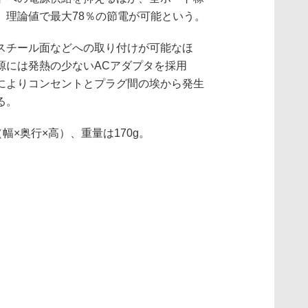
、理論値で最大78％の節電が可能という。
スチール面などへの取り付けが可能なほ
源には発熱の少ないACアダプタを採用
によりコンセントとプラグ間の埃から発生
る。
（幅×奥行×高）、重量は170g。