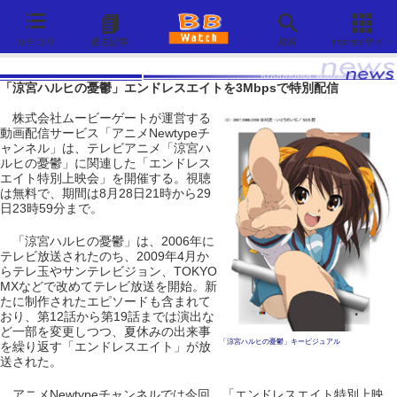
カテゴリ
過去記事
検索
Impressサイト
「涼宮ハルヒの憂鬱」エンドレスエイトを3Mbpsで特別配信
株式会社ムービーゲートが運営する
動画配信サービス「アニメNewtypeチ
ャンネル」は、テレビアニメ「涼宮ハ
ルヒの憂鬱」に関連した「エンドレス
エイト特別上映会」を開催する。視聴
は無料で、期間は8月28日21時から29
日23時59分まで。
「涼宮ハルヒの憂鬱」は、2006年に
テレビ放送されたのち、2009年4月か
らテレ玉やサンテレビジョン、TOKYO
MXなどで改めてテレビ放送を開始。新
たに制作されたエピソードも含まれて
おり、第12話から第19話までは演出な
ど一部を変更しつつ、夏休みの出来事
「涼宮ハルヒの憂鬱」キービジュアル
を繰り返す「エンドレスエイト」が放
送された。
アニメNewtypeチャンネルでは今回、「エンドレスエイト特別上映