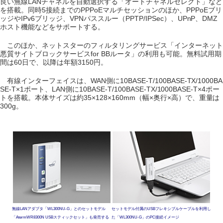
良い無線LANチャネルを自動選択する「オートチャネルセレクト」など
を搭載。同時5接続までのPPPoEマルチセッションのほか、PPPoEブリ
ッジやIPv6ブリッジ、VPNパススルー（PPTP/IPSec）、UPnP、DMZ
ホスト機能などをサポートする。
このほか、ネットスターのフィルタリングサービス「インターネット
悪質サイトブロックサービスfor BBルータ」の利用も可能。無料試用期
間は60日で、以降は年額3150円。
有線インターフェイスは、WAN側に10BASE-T/100BASE-TX/1000BA
SE-T×1ポート、LAN側に10BASE-T/100BASE-TX/1000BASE-T×4ポー
トを搭載。本体サイズは約35×128×160mm（幅×奥行×高）で、重量は
300g。
無線LANアダプタ「WL300NU-G」とのセットモデル
セットモデル付属のUSBフレキシブルケーブルを利用し
「AtermWR8300N USBスティックセット」も発売する
た「WL300NU-G」のPC接続イメージ