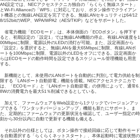
AN設定では、NECアクセステクニカ独自の「らくらく無線スタート」
とWi-Fi Allianceの「WPS」に対応しており、ボタン操作でクライアン
ト機器との無線LAN設定を完了できる。無線LANセキュリティは64/12
8/152bitのWEP、WPA/WPA2（AES/TKIP）などをサポートした。
省電力機能「ECOモード」は、本体側面の「ECOボタン」を押下す
ると、初期設定の「設定1」では無線LAN機能の停止、有線LAN速度を1
00Mbpsに制限、電源以外のLEDの消灯が可能。また、設定画面から
「設定2」を選択すると、無線LANを最大65Mbpsに制限、有線LANポ
ートを100Mbpsに制限、電源以外のLEDをオフにできる。設定画面か
らはECOモードの動作時間を設定できるスケジュール管理機能も用意
する。
新機能として、未使用のLANポートを自動的に判別して電力供給を制
限する「LANポート自動節電」機能を搭載。NECアクセステクニカで
は、「ECOモード」と「LANポート自動節電」の併用によって、通常6.
8Wの消費電力を最大51％削減できるとしている。
加えて、ファームウェアをWeb設定から1クリックでバージョンアッ
プできる「ワンタッチバージョンアップ」機能も新たにサポート。ま
た、定期的にファームウェアの更新状況を確認して、ユーザー指定の時
刻から30分以内に自動で更新する機能も備える。
それ以外の仕様としては、ボタン操作で接続回線に応じて動作モード
を自動選択する「らくらくネットスタート」、本体起動時に電波状態の