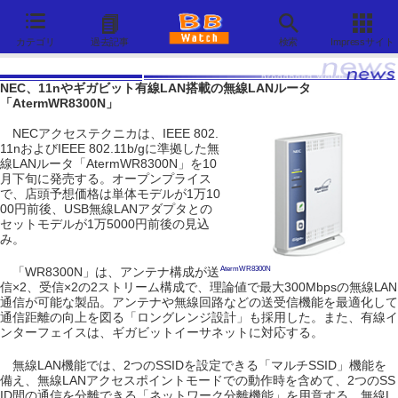
カテゴリ
過去記事
検索
Impressサイト
NEC、11nやギガビット有線LAN搭載の無線LANルータ
「AtermWR8300N」
NECアクセステクニカは、IEEE 802.
11nおよびIEEE 802.11b/gに準拠した無
線LANルータ「AtermWR8300N」を10
月下旬に発売する。オープンプライス
で、店頭予想価格は単体モデルが1万10
00円前後、USB無線LANアダプタとの
セットモデルが1万5000円前後の見込
み。
「WR8300N」は、アンテナ構成が送
AtermWR8300N
信×2、受信×2の2ストリーム構成で、理論値で最大300Mbpsの無線LAN
通信が可能な製品。アンテナや無線回路などの送受信機能を最適化して
通信距離の向上を図る「ロングレンジ設計」も採用した。また、有線イ
ンターフェイスは、ギガビットイーサネットに対応する。
無線LAN機能では、2つのSSIDを設定できる「マルチSSID」機能を
備え、無線LANアクセスポイントモードでの動作時を含めて、2つのSS
ID間の通信を分離できる「ネットワーク分離機能」を用意する。無線L