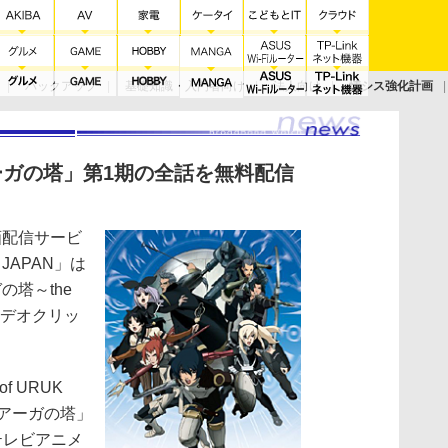
バックアップ
基礎知識・入門者向け
法人向け
情シス強化計画
ーガの塔」第1期の全話を無料配信
画配信サービ
o! JAPAN」は
塔～the
のビデオクリッ
。
f URUK
アーガの塔」
テレビアニメ