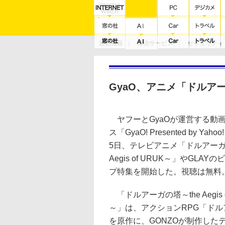
通信機器
通信サービス
セキュリティ
技術動向
GyaO、アニメ「ドルア
ヤフーとGyaOが運営する動
ス「GyaO! Presented by Yaho
5日、テレビアニメ「ドルアーガの
Aegis of URUK～」やGLAY
プ特集を開始した。視聴は無料
「ドルアーガの塔～the Aegis o
～」は、アクションRPG「ドル
を原作に、GONZOが制作した