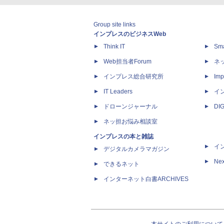
Group site links
インプレスのビジネスWeb
Think IT
Sm
Web担当者Forum
ネ
インプレス総合研究所
Imp
IT Leaders
イ
ドローンジャーナル
DI
ネッ担お悩み相談室
インプレスの本と雑誌
イ
デジタルカメラマガジン
Nex
できるネット
インターネット白書ARCHIVES