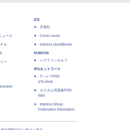
ICE
天海社
ニュース
Comic curea
ナル
impress QuickBooks
b
PUBFUN
パブファンセルフ
ミー
IPGネットワーク
TシャツPOD
pTa.shop
eractive
カスタム写真集POD
fabli
Impress Group
Publication Information