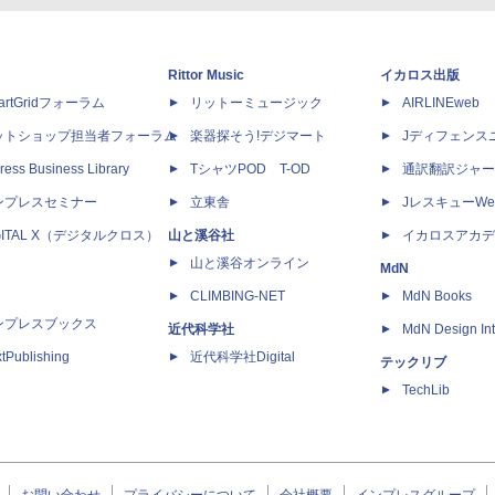
Rittor Music
イカロス出版
artGridフォーラム
リットーミュージック
AIRLINEweb
ットショップ担当者フォーラム
楽器探そう!デジマート
Jディフェンス
ress Business Library
TシャツPOD T-OD
通訳翻訳ジャー
ンプレスセミナー
立東舎
JレスキューWe
GITAL X（デジタルクロス）
山と溪谷社
イカロスアカデ
山と溪谷オンライン
MdN
CLIMBING-NET
MdN Books
ンプレスブックス
近代科学社
MdN Design Int
tPublishing
近代科学社Digital
テックリブ
TechLib