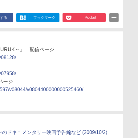
する
ブックマーク
Pocket
of URUK～」 配信ページ
/v08128/
/v07958/
ページ
r/00597/v08044/v0804400000000525460/
のドキュメンタリー映画予告編など (2009/10/2)