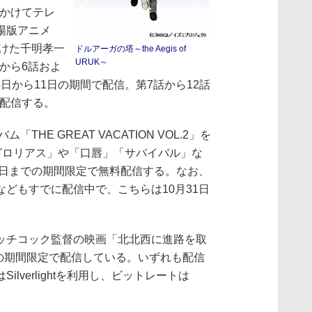
にかけてテレ
場版アニメ
がけた千明孝一
ドルアーガの塔～the Aegis of
URUK～
話から6話およ
5日から11日の期間で配信。第7話から12話
で配信する。
HE GREAT VACATION VOL.2」を
グロリアス」や「口唇」「サバイバル」な
1日までの期間限定で無料配信する。なお、
どもすでに配信中で、こちらは10月31日
チコック監督の映画「北北西に進路を取
での期間限定で配信している。いずれも配信
lverlightを利用し、ビットレートは