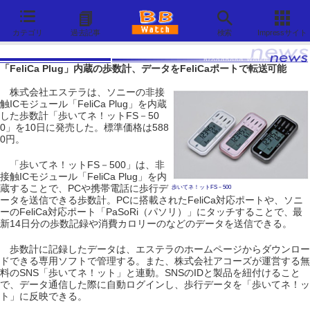
カテゴリ
過去記事
検索
Impressサイト
「FeliCa Plug」内蔵の歩数計、データをFeliCaポートで転送可能
株式会社エステラは、ソニーの非接
触ICモジュール「FeliCa Plug」を内蔵
した歩数計「歩いてネ！ットFS－50
0」を10日に発売した。標準価格は588
0円。
「歩いてネ！ットFS－500」は、非
接触ICモジュール「FeliCa Plug」を内
蔵することで、PCや携帯電話に歩行デ
歩いてネ！ットFS－500
ータを送信できる歩数計。PCに搭載されたFeliCa対応ポートや、ソニ
ーのFeliCa対応ポート「PaSoRi（パソリ）」にタッチすることで、最
新14日分の歩数記録や消費カロリーのなどのデータを送信できる。
歩数計に記録したデータは、エステラのホームページからダウンロー
ドできる専用ソフトで管理する。また、株式会社アコーズが運営する無
料のSNS「歩いてネ！ット」と連動。SNSのIDと製品を紐付けること
で、データ通信した際に自動ログインし、歩行データを「歩いてネ！ッ
ト」に反映できる。