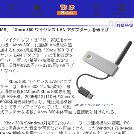
カテゴリ
過去記事
検索
Impressサイト
MS、「Xbox 360 ワイヤレス LAN アダプター」を値下げ
マイクロソフトは12日、家庭用ゲー
ム機「Xbox 360」に無線LAN機能を追
加するための周辺機器「Xbox 360 ワイ
ヤレス LAN アダプター」の価格改定を
行った。新しい希望小売価格は7140
円。旧価格8925円から1785円の値下げ
となった。
「Xbox 360 ワイヤレス LAN アダプ
ター」は、IEEE 802.11a/b/g対応、最
大通信速度54MbpsのXbox 360専用無
線LAN子機。2005年12月10日のXbox 3
60本体発売開始時より、純正周辺機器
Xbox 360ワイヤレス LAN アダプター
としてラインアップされている。可動
式アンテナを搭載、Xbox 360本体背面に直接取り付けられる。
Xbox 360はWindows対応PCとのネットワーク連携機能を搭載。PC
上に保存された音楽や写真などを再生できる。またWindows 7のMedia
Center機能を利用することで、地上デジタル放送を楽しむことも可