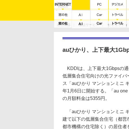
通信機器
通信サービス
セキュリティ
技術動向
auひかり、上下最大1G
KDDIは、上下最大1Gbpsの
低層集合住宅向けの光ファイバ
ス「auひかり マンションミニ ギ
年1月6日に開始する。「au one
の月額料金は5355円。
「auひかり マンションミニ 
建て以下の低層集合住宅（都営/県
都市機構の住宅除く）の居住者