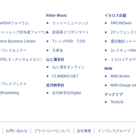
Rittor Music
イカロス出版
artGridフォーラム
リットーミュージック
AIRLINEweb
ットショップ担当者フォーラム
楽器探そう!デジマート
Jディフェンス
ress Business Library
TシャツPOD T-OD
通訳翻訳ジャー
ンプレスセミナー
立東舎
JレスキューWe
GITAL X（デジタルクロス）
山と溪谷社
イカロスアカデ
山と溪谷オンライン
MdN
CLIMBING-NET
MdN Books
ンプレスブックス
近代科学社
MdN Design Int
tPublishing
近代科学社Digital
テックリブ
TechLib
お問い合わせ
プライバシーについて
会社概要
インプレスグループ