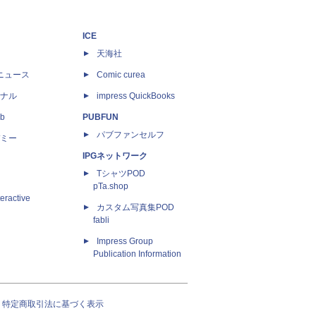
ICE
天海社
ニュース
Comic curea
ナル
impress QuickBooks
b
PUBFUN
パブファンセルフ
ミー
IPGネットワーク
TシャツPOD
pTa.shop
eractive
カスタム写真集POD
fabli
Impress Group
Publication Information
特定商取引法に基づく表示