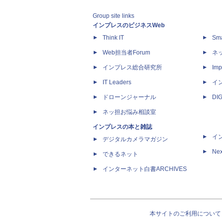
Group site links
インプレスのビジネスWeb
Think IT
Sm
Web担当者Forum
ネ
インプレス総合研究所
Imp
IT Leaders
イ
ドローンジャーナル
DI
ネッ担お悩み相談室
インプレスの本と雑誌
イ
デジタルカメラマガジン
Nex
できるネット
インターネット白書ARCHIVES
本サイトのご利用について