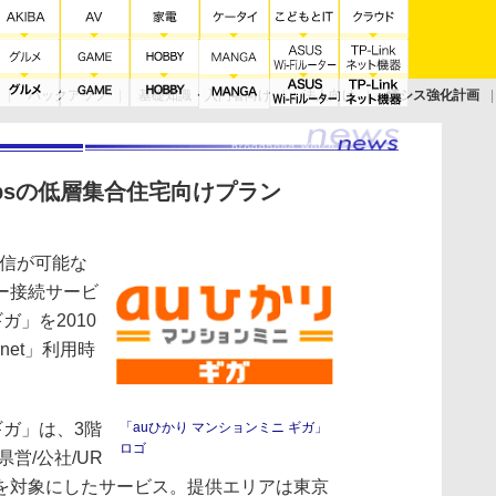
バックアップ
基礎知識・入門者向け
法人向け
情シス強化計画
bpsの低層集合住宅向けプラン
通信が可能な
ー接続サービ
ガ」を2010
 net」利用時
ギガ」は、3階
「auひかり マンションミニ ギガ」
ロゴ
営/公社/UR
を対象にしたサービス。提供エリアは東京