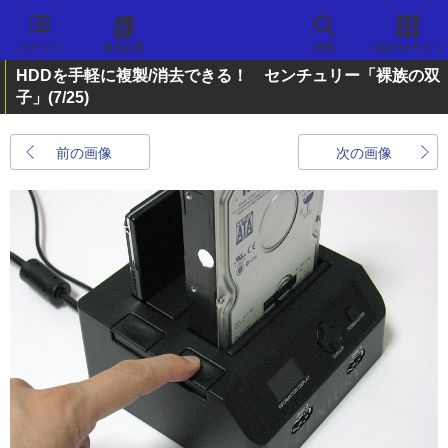
カテゴリ
過去記事
検索
Impressサイト
HDDを手軽に複製/消去できる！ センチュリー「裸族の双
子」
(7/25)
前の画像
次の画像