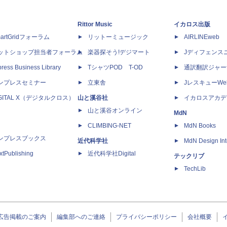
Rittor Music
イカロス出版
artGridフォーラム
リットーミュージック
AIRLINEweb
ットショップ担当者フォーラム
楽器探そう!デジマート
Jディフェンス
ress Business Library
TシャツPOD T-OD
通訳翻訳ジャー
ンプレスセミナー
立東舎
JレスキューWe
IGITAL X（デジタルクロス）
山と溪谷社
イカロスアカデ
山と溪谷オンライン
MdN
CLIMBING-NET
MdN Books
ンプレスブックス
近代科学社
MdN Design Int
xtPublishing
近代科学社Digital
テックリブ
TechLib
広告掲載のご案内
編集部へのご連絡
プライバシーポリシー
会社概要