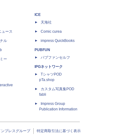
ICE
天海社
ニュース
Comic curea
ナル
impress QuickBooks
b
PUBFUN
パブファンセルフ
ミー
IPGネットワーク
TシャツPOD
pTa.shop
eractive
カスタム写真集POD
fabli
Impress Group
Publication Information
インプレスグループ
特定商取引法に基づく表示