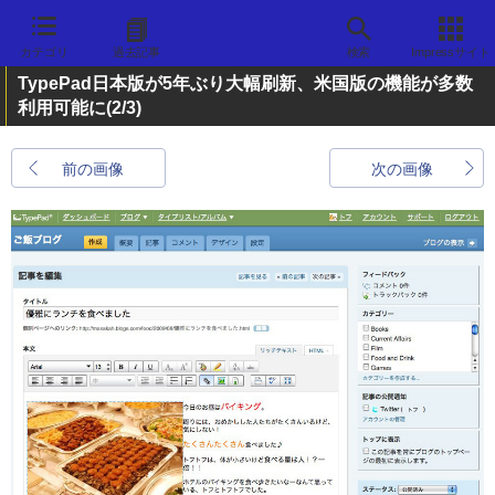
カテゴリ
過去記事
検索
Impressサイト
TypePad日本版が5年ぶり大幅刷新、米国版の機能が多数
利用可能に
(2/3)
前の画像
次の画像