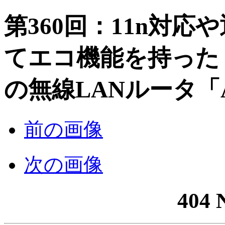
第360回：11n対
てエコ機能を持った 
の無線LANルータ「At
前の画像
次の画像
404 