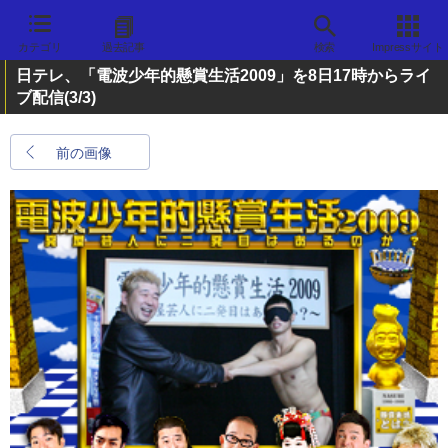
カテゴリ
過去記事
検索
Impressサイト
日テレ、「電波少年的懸賞生活2009」を8日17時からライ
ブ配信
(3/3)
前の画像