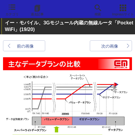
カテゴリ
過去記事
検索
Impressサイト
イー・モバイル、3Gモジュール内蔵の無線ルータ「Pocket
WiFi」
(19/20)
前の画像
次の画像