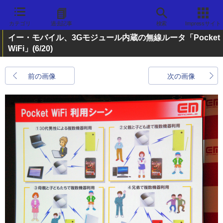
カテゴリ
過去記事
検索
Impressサイト
イー・モバイル、3Gモジュール内蔵の無線ルータ「Pocket
WiFi」
(6/20)
前の画像
次の画像