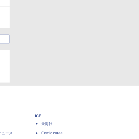
ICE
天海社
ニュース
Comic curea