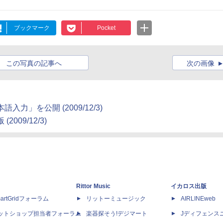
ブックマーク
Pocket
この写真の記事へ
次の画像
力」を公開 (2009/12/3)
009/12/3)
Rittor Music
イカロス出版
artGridフォーラム
リットーミュージック
AIRLINEweb
ットショップ担当者フォーラム
楽器探そう!デジマート
Jディフェンス