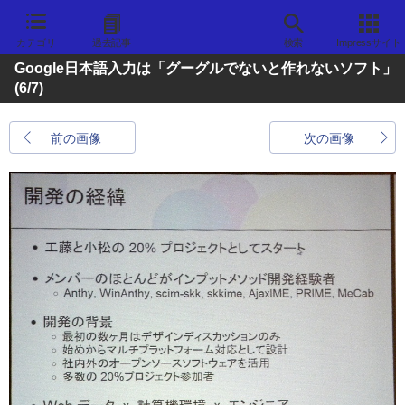
カテゴリ
過去記事
検索
Impressサイト
Google日本語入力は「グーグルでないと作れないソフト」
(6/7)
前の画像
次の画像