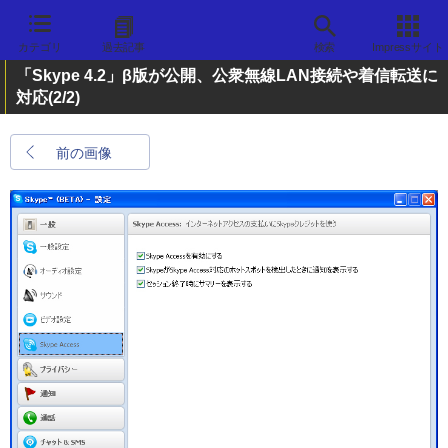
カテゴリ
過去記事
検索
Impressサイト
「Skype 4.2」β版が公開、公衆無線LAN接続や着信転送に
対応
(2/2)
前の画像