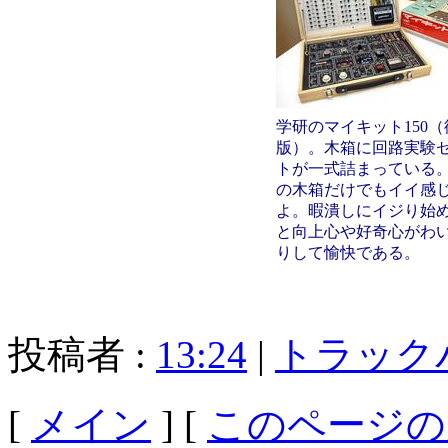
学研のマイキット150（
版）。木箱に回路実験
トが一式詰まっている
の木箱だけでもイイ感
よ。暇潰しにイジり始
と向上心や好奇心がわ
りして愉快である。
投稿者 :
13:24
|
トラック
[
メイン
] [
このページの