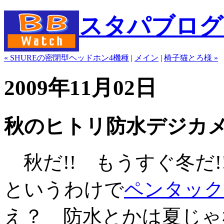
スタパブログ" b
« SHUREの密閉型ヘッドホン4機種
|
メイン
|
椅子猫とろ様 »
2009年11月02日
秋のヒトリ防水デジカ
秋だ!! もうすぐ冬だ!
というわけで
ペンタックスの
え？ 防水とかは夏じゃ