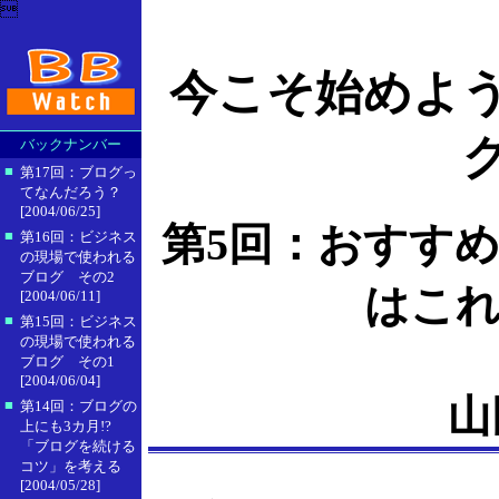

今こそ始めよ
バックナンバー
■
第17回：ブログっ
てなんだろう？
[2004/06/25]
第5回：おすす
■
第16回：ビジネス
の現場で使われる
ブログ その2
はこれ
[2004/06/11]
■
第15回：ビジネス
の現場で使われる
ブログ その1
[2004/06/04]
山
■
第14回：ブログの
上にも3カ月!?
「ブログを続ける
コツ」を考える
[2004/05/28]