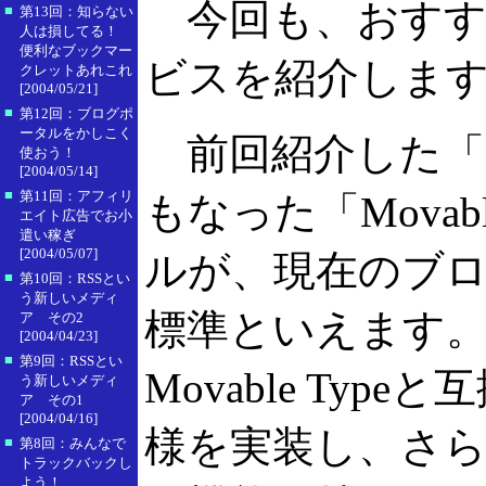
今回も、おすす
■
第13回：知らない
人は損してる！
便利なブックマー
ビスを紹介しま
クレットあれこれ
[2004/05/21]
■
第12回：ブログポ
ータルをかしこく
前回紹介した「
使おう！
[2004/05/14]
■
第11回：アフィリ
もなった「Movab
エイト広告でお小
遣い稼ぎ
[2004/05/07]
ルが、現在のブ
■
第10回：RSSとい
う新しいメディ
標準といえます
ア その2
[2004/04/23]
■
第9回：RSSとい
Movable Ty
う新しいメディ
ア その1
[2004/04/16]
様を実装し、さ
■
第8回：みんなで
トラックバックし
よう！