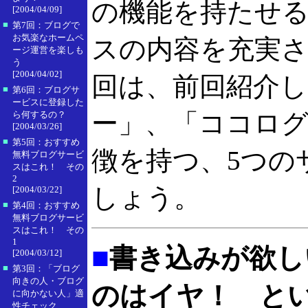
の機能を持たせ
[2004/04/09]
■
第7回：ブログで
お気楽なホームペ
スの内容を充実
ージ運営を楽しも
う
[2004/04/02]
回は、前回紹介
■
第6回：ブログサ
ービスに登録した
ー」、「ココロ
ら何するの？
[2004/03/26]
■
第5回：おすすめ
徴を持つ、5つの
無料ブログサービ
スはこれ！ その
2
しょう。
[2004/03/22]
■
第4回：おすすめ
無料ブログサービ
スはこれ！ その
1
■
書き込みが欲し
[2004/03/12]
■
第3回：「ブログ
向きの人・ブログ
のはイヤ！ と
に向かない人」適
性チェック