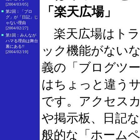
[2004/03/05]
「楽天広場」
■
第2回：「ブロ
グ」が「日記」じ
ゃない理由
[2004/02/27]
楽天広場はトラ
■
第1回：みんなが
ハマる理由は舞台
ック機能がない
裏にある!!
[2004/02/19]
義の「ブログツ
はちょっと違う
です。アクセス
や掲示板、日記な
般的な「ホーム