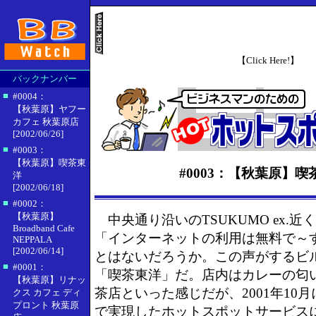
【Click Here!】
バックナンバー
■
#0004：
【秋葉原】ヤフー
カフェ 秋葉原店
[2002/06/26]
■
#0003：
【秋葉原】喫茶東
#0003：【秋葉原】喫
洋
[2002/06/18]
■
#0002：
【秋葉原】
中央通り沿いのTSUKUMO ex.
Broadband Cafe
「インターネットの利用は無料で～
NEPPALA
[2002/06/14]
とはないだろうか。この声がするビ
■
#0001：
「喫茶東洋」だ。店内はカレーの匂
【秋葉原】リナッ
茶店といった感じだが、2001年10月
クス カフェ ディ
プロント 秋葉原
で実現したホットスポットサービス