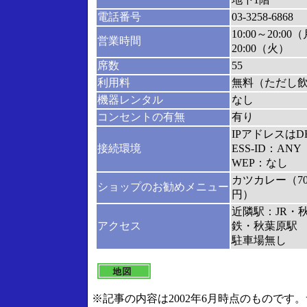
電話番号
03-3258-6868
10:00～20:0
営業時間
20:00（火）
席数
55
利用料
無料（ただし
機器レンタル
なし
コンセントの有無
有り
IPアドレスは
接続環境
ESS-ID：ANY
WEP：なし
カツカレー（70
ショップのお勧めメニュー
円）
近隣駅：JR・
アクセス
鉄・秋葉原駅
駐車場無し
※記事の内容は2002年6月時点のものです