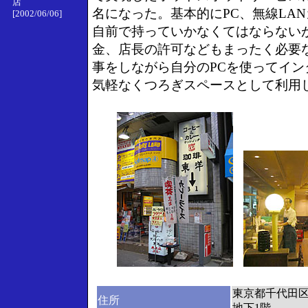
店
名になった。基本的にPC、無線LA
[2002/06/06]
自前で持っていかなくてはならない
金、店長の許可などもまったく必要
事をしながら自分のPCを使ってイン
気軽なくつろぎスペースとして利用
東京都千代田区外
住所
地下1階