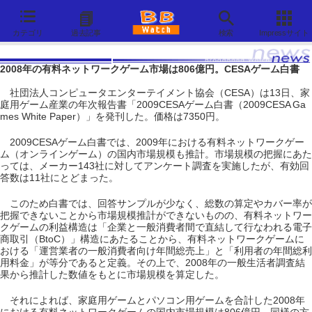
カテゴリ
過去記事
検索
Impressサイト
2008年の有料ネットワークゲーム市場は806億円。CESAゲーム白書
社団法人コンピュータエンターテイメント協会（CESA）は13日、家
庭用ゲーム産業の年次報告書「2009CESAゲーム白書（2009CESA Ga
mes White Paper）」を発刊した。価格は7350円。
2009CESAゲーム白書では、2009年における有料ネットワークゲー
ム（オンラインゲーム）の国内市場規模も推計。市場規模の把握にあた
っては、メーカー143社に対してアンケート調査を実施したが、有効回
答数は11社にとどまった。
このため白書では、回答サンプルが少なく、総数の算定やカバー率が
把握できないことから市場規模推計ができないものの、有料ネットワー
クゲームの利益構造は「企業と一般消費者間で直結して行なわれる電子
商取引（BtoC）」構造にあたることから、有料ネットワークゲームに
おける「運営業者の一般消費者向け年間総売上」と「利用者の年間総利
用料金」が等分であると定義。その上で、2008年の一般生活者調査結
果から推計した数値をもとに市場規模を算定した。
それによれば、家庭用ゲームとパソコン用ゲームを合計した2008年