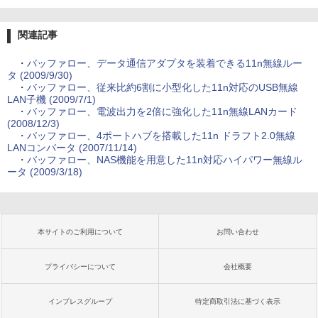
関連記事
・
バッファロー、データ通信アダプタを装着できる11n無線ルー
タ (2009/9/30)
・
バッファロー、従来比約6割に小型化した11n対応のUSB無線
LAN子機 (2009/7/1)
・
バッファロー、電波出力を2倍に強化した11n無線LANカード
(2008/12/3)
・
バッファロー、4ポートハブを搭載した11n ドラフト2.0無線
LANコンバータ (2007/11/14)
・
バッファロー、NAS機能を用意した11n対応ハイパワー無線ル
ータ (2009/3/18)
本サイトのご利用について
お問い合わせ
プライバシーについて
会社概要
インプレスグループ
特定商取引法に基づく表示