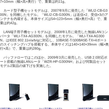
7×10mm（幅×高×奥行）で、重量は約11g。
カード型子機セットモデルは、2007年9月に発売した「WLI2-CB-G3
00N」を同梱したモデル。「WLI2-CB-G300N」は送信×2、受信×3のア
ンテナを内蔵する。本体サイズは54×123×5mm（幅×奥行×高）で、重
量は約42g。
LAN端子用子機セットモデルは、2008年1月に発売した無線LANコン
バータ「WLI-TX4-AG300N」を同梱したモデル。「WLI-TX4-AG300
N」はIEEE 802.11n/a/b/gに対応し、10BASE-T/100BASE-TX×4ポート
のスイッチングハブを搭載する。本体サイズは140×140×39mm（幅×奥
行×高）で、重量は約280g。
バッファローではこのほか、2009年3月に発売した、USB 2.0対応ポ
ート搭載の無線LANルータ「WZR-HP-G300NH」および同製品セット
モデル2製品の値下げを実施した。
USB型子機セットモデル
カード型子機セットモデル
LAN端子用子機セットモデル