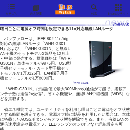
カテゴリ
過去記事
検索
Impressサイト
曜日ごとに電源オフ時間を設定できる11n対応無線LANルータ
バッファローは、IEEE 802.11n/b/g
対応の無線LANルータ「WHR-G301
N」および、「WHR-G301N」と無線L
AN子機のセットモデル3製品を12月上
～中旬に発売する。標準価格は「WHR-
G301N」単体モデルが9975円、USB型
子機セットモデル・カード型子機セッ
トモデルが1万3125円、LAN端子用子
機セットモデルが1万8690円。
「WHR-G301N」
「WHR-G301N」は理論値で最大300Mbpsの通信が可能で、搭載ア
ンテナ数は送信2×受信2。省エネ機能や、無線LAN中継機能（WDS）な
どを搭載する。
省エネ機能では、ユーティリティを利用し曜日ごとに電源をオフ状態
とする時間を設定できる。電源オフ時に製品を利用したい場合は、本体
に搭載したAOSSボタンからオフ状態を解除できる。また、有線LANの
通信速度設定や電源オフ、LEDランプのオン/オフなど詳細設定も可
能。