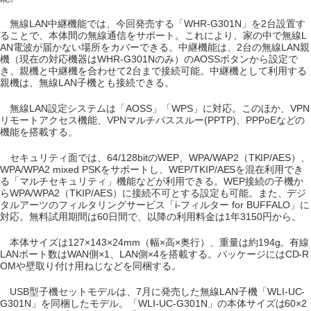
無線LAN中継機能では、今回発売する「WHR-G301N」を2台設置す
ることで、本体間の無線通信をサポート。これにより、家の中で無線L
AN電波が届かない場所をカバーできる。中継機能は、2台の無線LAN親
機（現在の対応機器はWHR-G301Nのみ）のAOSSボタンから設定で
き、親機と中継機を合わせて2台まで接続可能。中継機として利用する
親機は、無線LAN子機とも接続できる。
無線LAN設定システムは「AOSS」「WPS」に対応。このほか、VPN
リモートアクセス機能、VPNマルチパススルー(PPTP)、PPPoEなどの
機能を搭載する。
セキュリティ面では、64/128bitのWEP、WPA/WAP2（TKIP/AES）、
WPA/WPA2 mixed PSKをサポートし、WEP/TKIP/AESを混在利用でき
る「マルチセキュリティ」機能などが利用できる。WEP接続の子機か
らWPA/WPA2（TKIP/AES）に接続不可とする設定も可能。また、デジ
タルアーツのフィルタリングサービス「i-フィルター for BUFFALO」に
対応。無料試用期間は60日間で、以降の利用料金は1年3150円から。
本体サイズは127×143×24mm（幅×高×奥行）、重量は約194g。有線
LANポート数はWAN側×1、LAN側×4を搭載する。パッケージにはCD-R
OMや壁取り付け用ねじなどを同梱する。
USB型子機セットモデルは、7月に発売した無線LAN子機「WLI-UC-
G301N」を同梱したモデル。「WLI-UC-G301N」の本体サイズは60×2