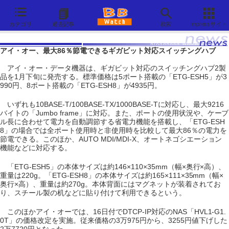
カテゴリ
過去記事
検索
Impressサイト
アイ・オー、最大86％節電できるギガビット対応スイッチングハブ
アイ・オー・データ機器は、ギガビット対応のスイッチングハブ2製
品を1月下旬に発売する。標準価格は5ポート搭載の「ETG-ESH5」が3
990円、8ポート搭載の「ETG-ESH8」が4935円。
いずれも10BASE-T/100BASE-TX/1000BASE-Tに対応し、最大9216
バイトの「Jumbo frame」に対応。また、ポートの使用状況や、ケーブ
ル長に合わせて電力を自動調節する省電力機能を搭載し、「ETG-ESH
8」の場合では全ポート使用時と非使用時を比較して最大86％の電力を
節電できる。このほか、AUTO MDI/MDI-X、オートネゴシエーション
機能などに対応する。
「ETG-ESH5」の本体サイズは約146×110×35mm（幅×奥行×高）、
重量は220g。「ETG-ESH8」の本体サイズは約165×111×35mm（幅×
奥行×高）、重量は約270g。本体背面にはマグネットが装着されてお
り、スチール製の机などに貼り付けて利用できるという。
このほかアイ・オーでは、16日付でDTCP-IP対応のNAS「HVL1-G1.
0T」の価格改定を実施。従来価格の3万975円から、3255円値下げした