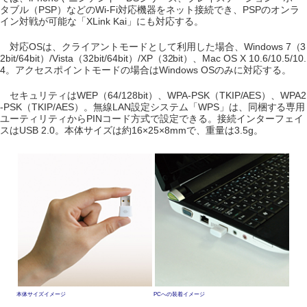
タブル（PSP）などのWi-Fi対応機器をネット接続でき、PSPのオンラ
イン対戦が可能な「XLink Kai」にも対応する。
対応OSは、クライアントモードとして利用した場合、Windows 7（3
2bit/64bit）/Vista（32bit/64bit）/XP（32bit）、Mac OS X 10.6/10.5/10.
4。アクセスポイントモードの場合はWindows OSのみに対応する。
セキュリティはWEP（64/128bit）、WPA-PSK（TKIP/AES）、WPA2
-PSK（TKIP/AES）。無線LAN設定システム「WPS」は、同梱する専用
ユーティリティからPINコード方式で設定できる。接続インターフェイ
スはUSB 2.0。本体サイズは約16×25×8mmで、重量は3.5g。
本体サイズイメージ
PCへの装着イメージ