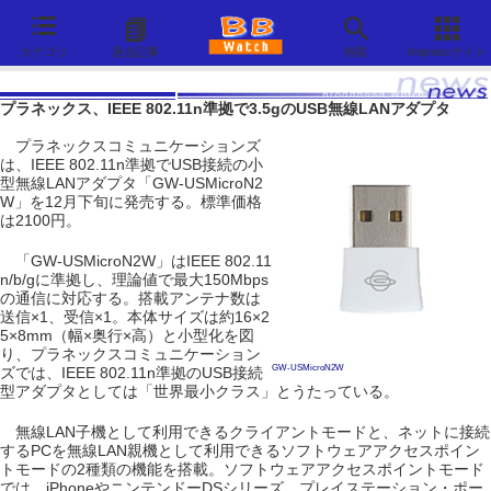
カテゴリ
過去記事
検索
Impressサイト
プラネックス、IEEE 802.11n準拠で3.5gのUSB無線LANアダプタ
プラネックスコミュニケーションズ
は、IEEE 802.11n準拠でUSB接続の小
型無線LANアダプタ「GW-USMicroN2
W」を12月下旬に発売する。標準価格
は2100円。
「GW-USMicroN2W」はIEEE 802.11
n/b/gに準拠し、理論値で最大150Mbps
の通信に対応する。搭載アンテナ数は
送信×1、受信×1。本体サイズは約16×2
5×8mm（幅×奥行×高）と小型化を図
り、プラネックスコミュニケーション
GW-USMicroN2W
ズでは、IEEE 802.11n準拠のUSB接続
型アダプタとしては「世界最小クラス」とうたっている。
無線LAN子機として利用できるクライアントモードと、ネットに接続
するPCを無線LAN親機として利用できるソフトウェアアクセスポイン
トモードの2種類の機能を搭載。ソフトウェアアクセスポイントモード
では、iPhoneやニンテンドーDSシリーズ、プレイステーション・ポー