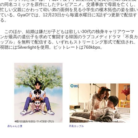
の同名コミックを原作にしたテレビアニメ。交通事故で母親を亡くし、
忙しい父親にかわって幼い弟の面倒を見る小学生の榎木拓也の姿を描い
ている。GyaO!では、12月23日から毎週水曜日に3話ずつ更新で配信す
る。
このほか、結婚は嫌だが子どもは欲しい30代の独身キャリアウーマ
ンが最高の遺伝子を求めて奮闘する韓国のラブコメディドラマ「不良カ
ップル」を無料で配信する。いずれもストリーミング形式で配信され、
視聴にはSilverlightを使用。ビットレートは768kbps。
赤ちゃんと僕
不良カップル