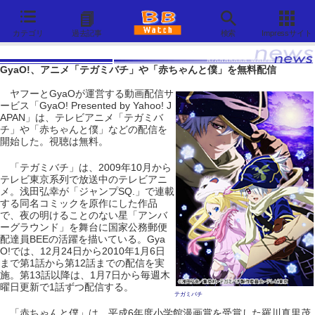
カテゴリ
過去記事
検索
Impressサイト
GyaO!、アニメ「テガミバチ」や「赤ちゃんと僕」を無料配信
ヤフーとGyaOが運営する動画配信サ
ービス「GyaO! Presented by Yahoo! J
APAN」は、テレビアニメ「テガミバ
チ」や「赤ちゃんと僕」などの配信を
開始した。視聴は無料。
「テガミバチ」は、2009年10月から
テレビ東京系列で放送中のテレビアニ
メ。浅田弘幸が「ジャンプSQ.」で連載
する同名コミックを原作にした作品
で、夜の明けることのない星「アンバ
ーグラウンド」を舞台に国家公務郵便
配達員BEEの活躍を描いている。Gya
O!では、12月24日から2010年1月6日
まで第1話から第12話までの配信を実
施。第13話以降は、1月7日から毎週木
曜日更新で1話ずつ配信する。
テガミバチ
「赤ちゃんと僕」は、平成6年度小学館漫画賞を受賞した羅川真里茂