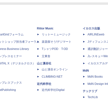
Rittor Music
イカロス出版
artGridフォーラム
リットーミュージック
AIRLINEweb
ットショップ担当者フォーラム
楽器探そう!デジマート
Jディフェンス
ress Business Library
TシャツPOD T-OD
通訳翻訳ジャー
ンプレスセミナー
立東舎
JレスキューWe
IGITAL X（デジタルクロス）
山と溪谷社
イカロスアカデ
山と溪谷オンライン
MdN
CLIMBING-NET
MdN Books
ンプレスブックス
近代科学社
MdN Design Int
xtPublishing
近代科学社Digital
テックリブ
TechLib