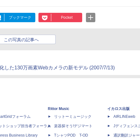
ブックマーク
Pocket
この写真の記事へ
化した130万画素Webカメラの新モデル (2007/7/13)
Rittor Music
イカロス出版
artGridフォーラム
リットーミュージック
AIRLINEweb
ットショップ担当者フォーラム
楽器探そう!デジマート
Jディフェンス
ress Business Library
TシャツPOD T-OD
通訳翻訳ジャー