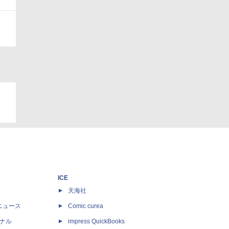
ICE
天海社
ニュース
Comic curea
ナル
impress QuickBooks