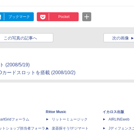
ブックマーク
Pocket
この写真の記事へ
次の画像
008/5/19)
ドスロットを搭載 (2008/10/2)
Rittor Music
イカロス出版
artGridフォーラム
リットーミュージック
AIRLINEweb
ットショップ担当者フォーラム
楽器探そう!デジマート
Jディフェンス