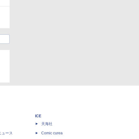
ICE
天海社
ニュース
Comic curea