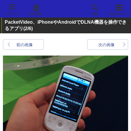
カテゴリ
過去記事
検索
Impressサイト
PacketVideo、iPhoneやAndroidでDLNA機器を操作でき
るアプリ
(2/6)
前の画像
次の画像