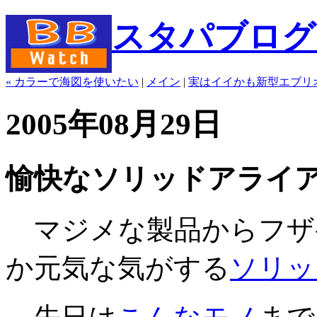
スタパブログ" b
« カラーで海図を使いたい
|
メイン
|
実はイイかも新型エブリオ
2005年08月29日
愉快なソリッドアライ
マジメな製品からフザ
か元気な気がする
ソリッ