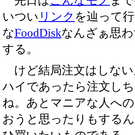
先日は
こんなモノ
まで
いつい
リンク
を辿って行
な
FoodDisk
なんざぁ思わ
する。
けど結局注文はしない
ハイであったら注文しち
ね。あとマニアな人への
おうと思ったりもするん