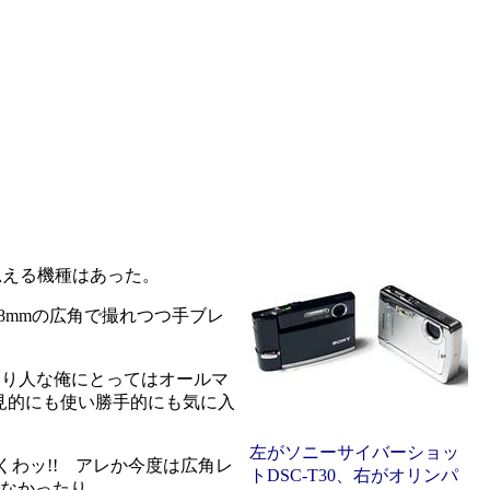
思える機種はあった。
8mmの広角で撮れつつ手ブレ
釣り人な俺にとってはオールマ
見的にも使い勝手的にも気に入
左がソニーサイバーショッ
くわッ!! アレか今度は広角レ
トDSC-T30、右がオリンパ
わなかったり。