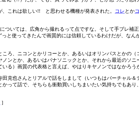
、これは欲しい!! と思わせる機種が発表された。
コレ
とか
0 ISについては、広角から撮れるって点ですな。そして手ブレ補正。
シリーズずっと使ってきたんで画質的には信頼しているわけだが、な
ころ、ニコンとかリコーとか、あるいはオリンパスとかの（
ヤノンとか、あるいはパナソニックとか、それから最近のソニ
ている）画質の代表格と言えば、やはりキヤノンではなかろう
田克也さんとリアルで話をしまして（いつもはバーチャル＆
とかって話で、そちらも衝動買いしちまいたい気持ちでもあり
オ
]