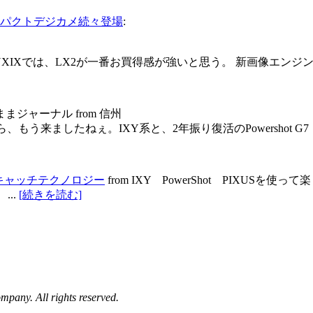
パクトデジカメ続々登場
:
IXでは、LX2が一番お買得感が強いと思う。 新画像エンジン
気ままジャーナル from 信州
、もう来ましたねぇ。IXY系と、2年振り復活のPowershot G
ェイスキャッチテクノロジー
from IXY PowerShot PIXUSを
...
[続きを読む]
pany. All rights reserved.