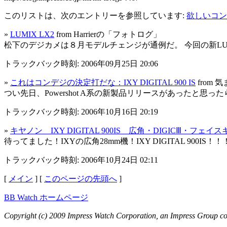
このリストは、次のエントリーを参照しています:
欲しいコン
»
LUMIX LX2
from Harrierの「フォトログ」
松下のデジカメは８月モデルチェンジが通例だ。 今回の新LUX
トラックバック時刻: 2006年09月25日 20:06
»
これはコンデジの決定打だな：IXY DIGITAL 900 IS
from 
つい先日、Powershot A系の新製品リリースがあったと思ったら
トラックバック時刻: 2006年10月16日 20:19
»
キヤノン IXY DIGITAL 900IS 広角・DIGICⅢ・フ
待ってました！IXYの広角28mm機！IXY DIGITAL 900IS！！！ 
トラックバック時刻: 2006年10月24日 02:11
[
メイン
] [
このページの先頭へ
]
BB Watch ホームページ
Copyright (c) 2009 Impress Watch Corporation, an Impress Group com