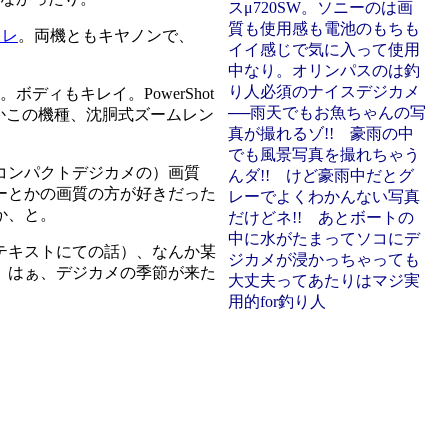
スμ720SW。ソニーのは画
質も使用感も電池のもちも
コレ
。両機ともキヤノンで、
イイ感じで気に入って使用
中なり。オリンパスのは釣
り人必須のナイスデジカメ
ボディもキレイ。PowerShot
──雨天でもお魚ちゃんの写
んかこの機種、沈胴式ズームレン
真が撮れるゾ!! 豪雨の中
でも風景写真を撮れちゃう
コンパクトデジカメの）画質
んダ!! けど豪雨中だとグ
ーとかの画質の方が好きだった
レーでよくわかんない写真
か、と。
だけどネ!! あとボートの
中に水がたまってソコにデ
テキストにての話）、なんか某
ジカメが浸かっちゃっても
、はぁ、デジカメの季節が来た
大丈夫ってあたりはマジ実
用的for釣り人