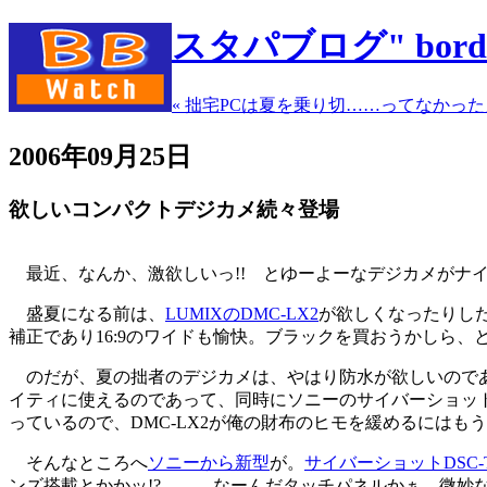
スタパブログ" borde
« 拙宅PCは夏を乗り切……ってなかっ
2006年09月25日
欲しいコンパクトデジカメ続々登場
最近、なんか、激欲しいっ!! とゆーよーなデジカメがナ
盛夏になる前は、
LUMIXのDMC-LX2
が欲しくなったりし
補正であり16:9のワイドも愉快。ブラックを買おうかしら、
のだが、夏の拙者のデジカメは、やはり防水が欲しいので
イティに使えるのであって、同時にソニーのサイバーショッ
っているので、DMC-LX2が俺の財布のヒモを緩めるにはも
そんなところへ
ソニーから新型
が。
サイバーショットDSC-T
ンズ搭載とかかッ!? ……なーんだタッチパネルかぁ。微妙