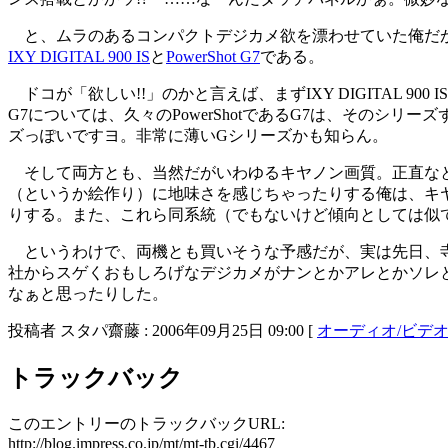
と、ムラのあるコンパクトデジカメ欲を漂わせていた俺だが
IXY DIGITAL 900 IS
と
PowerShot G7
である。
ドコが「欲しい!!」のかと言えば、まずIXY DIGITAL 90
G7については、久々のPowerShotであるG7は、その
ズっぽいですヨ。非常に薄いGシリーズかも知らん。
そして両方とも、当然だがいわゆるキヤノン画質。正直なと
（というか絵作り）に地味さを感じちゃったりする俺は、キ
りする。また、これら同系統（でもないけど傾向としては似
というわけで、両機とも買いそうな予感だが、実は先日、寺
社からスゲくおもしろげなデジカメがナンとかアレとかソレ
なぁと思ったりした。
投稿者 スタパ齋藤 : 2006年09月25日 09:00 [
オーディオ/ビデ
トラックバック
このエントリーのトラックバックURL:
http://blog.impress.co.jp/mt/mt-tb.cgi/4467