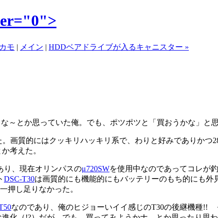
r="0">
たカモ
|
メイン
|
HDDベアドライブが入るキャニスター »
イな～とか思っていた俺。でも、ポツポツと「買おうかな」と
た。画質的にはクッキリハッキリ系で、わりと好みでありかつ2
とか考えた。
あり、現在オリンパスの
μ720SW
を使用中なのであってコレが
ト
DSC-T30
は画質的にも機能的にもバッテリーのもち的にも外
う一押し足りなかった。
50
なのであり、俺のヒジョーいイイ感じのT30の後継機種!! 
な進化（!?）だが、でも、買ってみようかナ、とか思ったり思