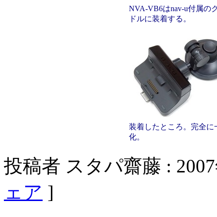
NVA-VB6はnav-u付属
ドルに装着する。
装着したところ。完全に
化。
投稿者 スタパ齋藤 : 2007年
ェア
]