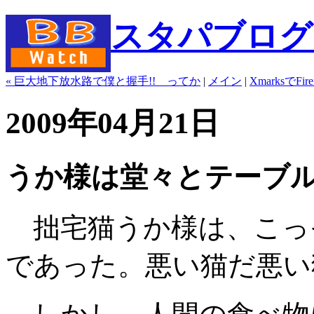
スタパブログ" b
« 巨大地下放水路で僕と握手!! ってか
|
メイン
|
XmarksでFi
2009年04月21日
うか様は堂々とテーブ
拙宅猫うか様は、こっ
であった。悪い猫だ悪い