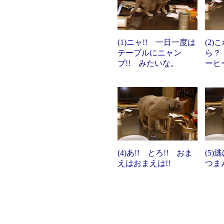
(1)ニャ!! 一日一度は
(2
テーブルにニャン
ら？
プ!! みたいな。
ーヒ
(4)あ!! とろ!! おま
(5
えはおまえは!!
つま