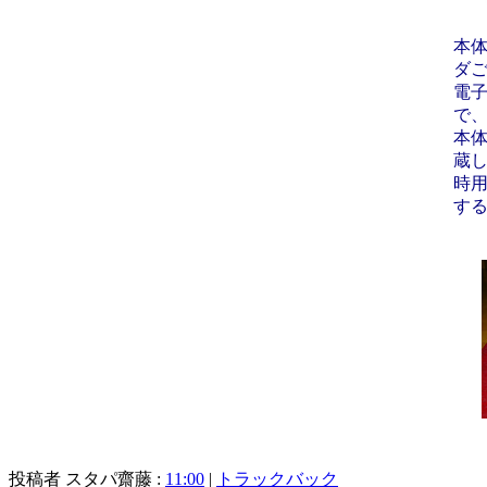
本
ダ
電
で
本
蔵
時
す
投稿者 スタパ齋藤 :
11:00
|
トラックバック