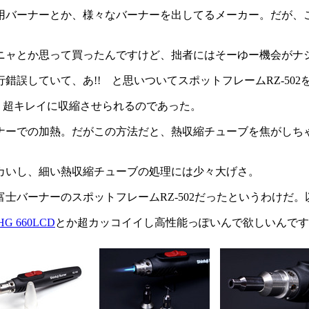
ーナーとか、様々なバーナーを出してるメーカー。だが、この
ャとか思って買ったんですけど、拙者にはそーゆー機会がナシ
していて、あ!! と思いついてスポットフレームRZ-502
と、超キレイに収縮させられるのであった。
ーでの加熱。だがこの方法だと、熱収縮チューブを焦がしち
カいし、細い熱収縮チューブの処理には少々大げさ。
バーナーのスポットフレームRZ-502だったというわけだ
HG 660LCD
とか超カッコイイし高性能っぽいんで欲しいんです