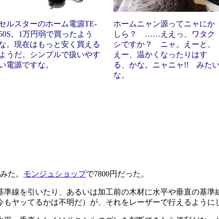
セルスターのホーム電源TE-
ホームニャン源ってニャにか
50S。1万円弱で買ったよう
しら？ ……ええっ、ワタク
な。現在はもっと安く買える
シですか？ ニャ。えーと、
ようだ。シンプルで扱いやす
えー、温かくなったりはす
い電源ですな。
る、かな。ニャニャ!! みた
な。
みた。
モンジュショップ
で7800円だった。
準線を引いたり、あるいは加工前の木材に水平や垂直の基準
今もヤッてるかは不明だ）が、それをレーザーで行えるように