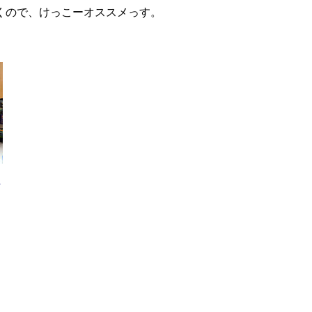
くので、けっこーオススメっす。
ニ
。