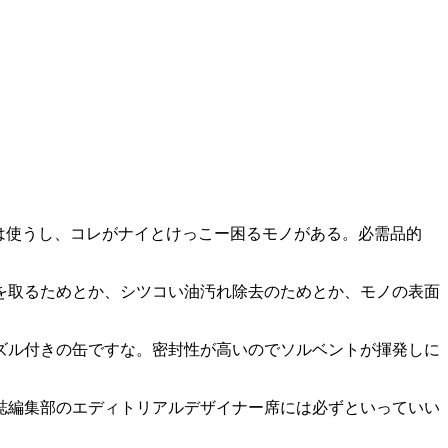
は使うし、コレがナイとけっこー困るモノがある。必需品的
を取るためとか、シツコい油汚れ除去のためとか、モノの表面
。
ズル付きの缶ですな。密封性が高いのでソルベントが揮発しに
誌編集部のエディトリアルデザイナー席には必ずといっていい