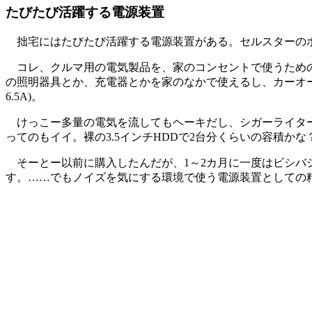
たびたび活躍する電源装置
拙宅にはたびたび活躍する電源装置がある。セルスターの
コレ、クルマ用の電気製品を、家のコンセントで使うための
の照明器具とか、充電器とかを家のなかで使えるし、カーオー
6.5A)。
けっこー多量の電気を流してもヘーキだし、シガーライター
ってのもイイ。裸の3.5インチHDDで2台分くらいの容積かな
そーとー以前に購入したんだが、1～2カ月に一度はビシバ
す。……でもノイズを気にする環境で使う電源装置としての