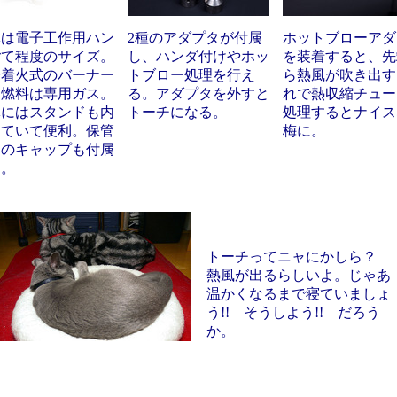
体は電子工作用ハン
2種のアダプタが付属
ホットブローアダ
ごて程度のサイズ。
し、ハンダ付けやホッ
を装着すると、先
子着火式のバーナー
トブロー処理を行え
ら熱風が吹き出す
、燃料は専用ガス。
る。アダプタを外すと
れで熱収縮チュー
体にはスタンドも内
トーチになる。
処理するとナイス
していて便利。保管
梅に。
用のキャップも付属
る。
トーチってニャにかしら？
熱風が出るらしいよ。じゃあ
温かくなるまで寝ていましょ
う!! そうしよう!! だろう
か。