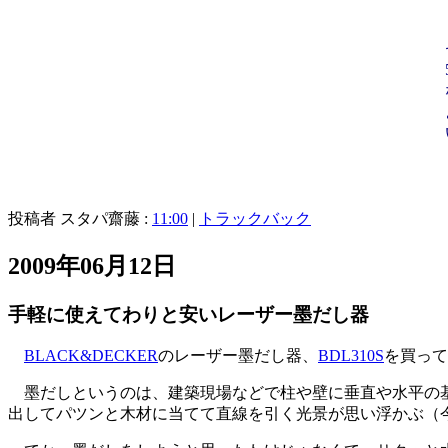
投稿者 スタパ齋藤 :
11:00
|
トラックバック
2009年06月12日
手軽に使えてわりと安いレーザー墨だし器
BLACK&DECKER
のレーザー墨だし器、
BDL310S
を買って
墨だしというのは、建築現場などで柱や壁に垂直や水平の基
出してパツンと木材に当てて直線を引く光景が思い浮かぶ（