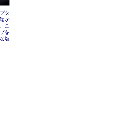
プタ
端か
。こ
ブを
な塩