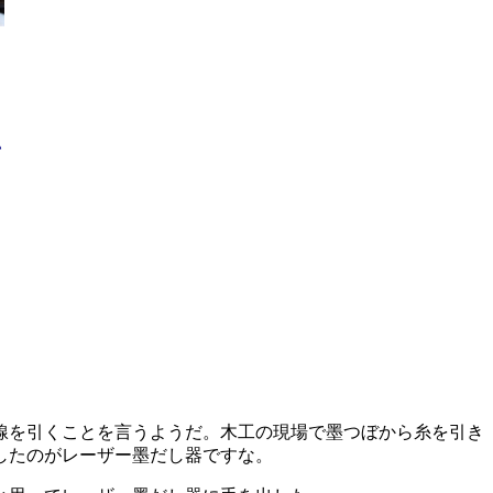
い
線を引くことを言うようだ。木工の現場で墨つぼから糸を引き
したのがレーザー墨だし器ですな。