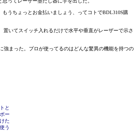
と思ってレーザー墨だし器に手を出した。
うちょっとお金払いましょう、ってコトでBDL310S購
た、置いてスイッチ入れるだけで水平や垂直がレーザーで示さ
急激に強まった。プロが使ってるのはどんな驚異の機能を持つの
トと
ボー
けた
使う