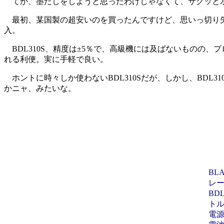
てか、墨だしをしようと思ったわけじゃなくて、サクッと水
最初、某国製の超安いのを買ったんですけど、思いっ切り失敗
入。
BDL310S、精度は±5％で、高級機には及ばないものの
れる利便。実に手軽で良い。
ホントに時々しか使わないBDL310Sだが、しかし、BDL
かニャ、みたいな。
BL
レ
BD
ト
電源