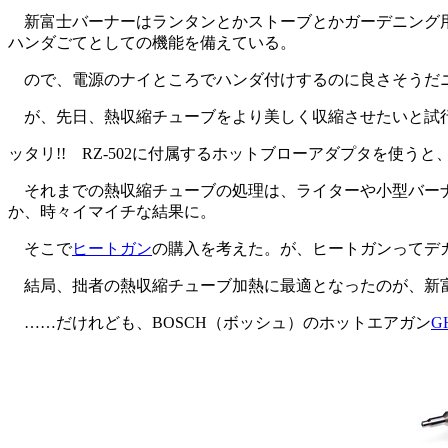
新富士バーナーはランタンとかストーブとかガーデニング用バ
ハンダごてとしての機能を備えている。
ので、電源のナイところでハンダ付けするのに良さそうだニ
が、先日、熱収縮チューブをより美しく収縮させたいと試行錯誤
ッタリ!! RZ-502に付属するホットブローアダプタを使う
それまでの熱収縮チューブの処理は、ライターや小型バーナ
か、時々イマイチな結果に。
そこで
ヒートガン
の購入を考えた。が、ヒートガンってデ
結局、拙者の熱収縮チューブ加熱に最適となったのが、新富士
……だけれども、BOSCH（ボッシュ）のホットエアガン
G