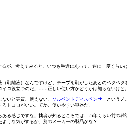
するが、考えてみると、いつも手近にあって、週に一度くらい
液（剥離液）なんですけど、テープを剥がしたあとのベタベタ
ロイロ役立つのだ。……正しい使い方かどうかは知らないけど
れないと実質、使えない。
ソルベントディスペンサー
というノ
するトコロがいい。てか、使いやすい容器だ。
ある感じですな。拙者が知るところでは、25年くらい前の雑
たような気がするが、別のメーカーの製品かな？