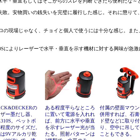
平・垂直もしくはそこからのズレを判断できたら便利だな～
。安物買いの銭失いを完璧に履行した感じ。それに懲りて、も
、プロの現場じゃなく、チョイと個人で使うには十分な感じ。ま
310Sによりレーザーで水平・垂直を示す機材に対する興味が
ACK&DECKERの
ある程度平らなところ
付属の壁面マウン
ーザー墨だし器、
に置いて電源を入れれ
併用すれば、石膏
L310S。ペットボ
ば、前方に水平や垂直
ド壁などに取り付
ル程度のサイズだ。
を示すレーザー光が当
り、空中に吊して
は9Vアルカリ乾
たる。照射パターンは
こともできる。